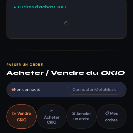
▲ Ordres d'achat CKIO
PASSER UN ORDRE
Acheter / Vendre du
CKIO
Non connecté
Connecter MetaMask
📈
📉 Vendre
📋 Mes
❌ Annuler
Acheter
un ordre
CKIO
ordres
CKIO